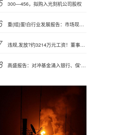
300—456，拟购入光刻机公司股权
重{组}蛋!白行业发展报告：市场现状、发展概况及未来前景分析（2025版）
违规,发放?约3214万元工资！董事长等四名高管领罚
高盛报告：对冲基金涌入银行、保‘险’和消费金融板块