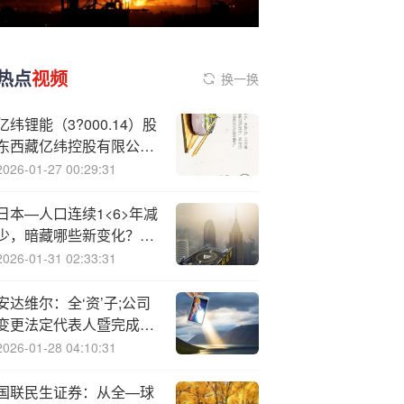
热点
视频
换一换
亿纬锂能（3?000.14）股
东西藏亿纬控股有限公司
质押3600万股，占总股本
2026-01-27 00:29:31
1.76%
日本—人口连续1<6>年减
少，暗藏哪些新变化？东
京都为何成人口增长“独
2026-01-31 02:33:31
苗”？
安达维尔：全‘资’子;公司
变更法定代表人暨完成工
商变更登记
2026-01-28 04:10:31
国联民生证券：从全—球