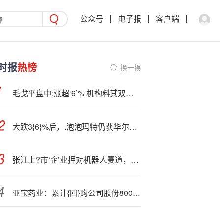
公众号
电子报
客户端
时报
热榜
换一换
毛戈平盘中;涨超‘6’% 机构料其双十一表现稳健建议关注
大跌3{6}%后，.泡泡玛特仍获华尔街大行力挺：Labubu明年推4.0版，价值尚未完全释放
张江上?市‘企’业押对机器人赛道，业务增速超65%！
亚宝药业：累计{回}购公司股份8000000股