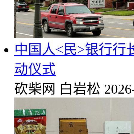
中国人<民>银行行
动仪式
砍柴网
白岩松
2026