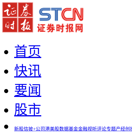
首页
快讯
要闻
股市
新股
信披+
公司
港美股
数据
基金
金融
视听
评论
专题
产经
创