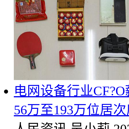
电网设备行业CF?
56万至193万位居
人民资讯
吴小莉
20