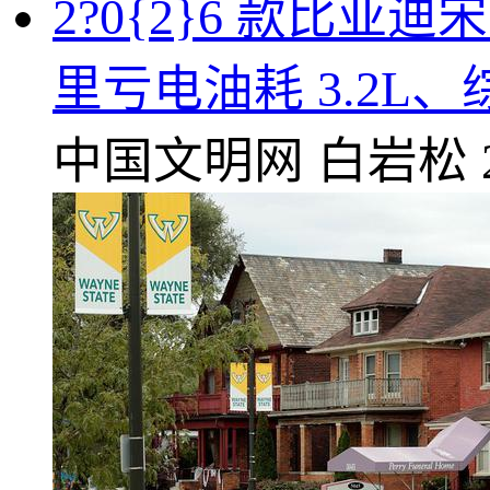
2?0{2}6 款比亚迪宋
里亏电油耗 3.2L、综
中国文明网
白岩松