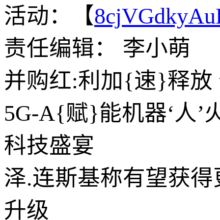
活动：【
8cjVGdkyA
责任编辑： 李小萌
并购红:利加{速}释
5G-A{赋}能机器‘
科技盛宴
泽.连斯基称有望获得
升级