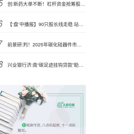
创:新药大单不断！杠杆资金抢筹股曝光（名单）
【‘盘’中播报】90只股长线走稳 站上年线
前景研:判！2025年碳化硅器件市场发展概况分析及投资前景预测（智研咨询）
兴业银行济:南“碳足迹挂钩贷款”助力企业低碳转型