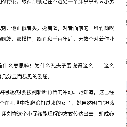
的竹条，眼神却锁定在不远处一个胖乎乎的🔥小男
此刻，他正低着头，撅着嘴，对着面前的一堆竹简唉
挠脑袋，那模样，简直和千百年后，无数个对着作业
底是什么意思嘛！为什么孔夫子要说得这么……这么
有几分显而易见的委屈。
心中那股想要拔剑斩断竹简的冲动。她知道，这已经
个在乱世中摸爬滚打过来的女子，她自然明白“坦荡
，用刘禅这个小屁孩能理解的方式传达出去，却成😎