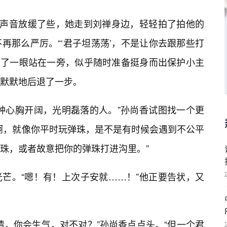
的声音放缓了些，她走到刘禅身边，轻轻拍了拍他的
再那么严厉。“‘君子坦荡荡’，不是让你去跟那些打
她瞥了一眼站在一旁，似乎随时准备挺身而出保护小主
默默地后退了一步。
种心胸开阔，光明磊落的人。”孙尚香试图找一个更
啊，就像你平时玩弹珠，是不是有时候会遇到不公平
珠，或者故意把你的弹珠打进沟里。”
芒。“嗯！有！上次子安就……！”他正要告状，又
情，你会生气，对不对？”孙尚香点点头。“但一个君