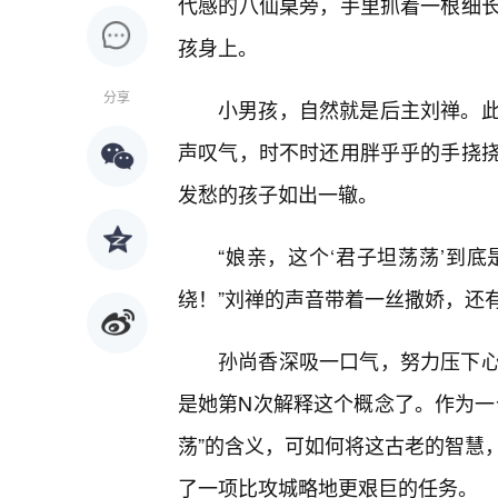
代感的八仙桌旁，手里抓着一根细长
孩身上。
分享
小男孩，自然就是后主刘禅。
声叹气，时不时还用胖乎乎的手挠
发愁的孩子如出一辙。
“娘亲，这个‘君子坦荡荡’到
绕！”刘禅的声音带着一丝撒娇，还
孙尚香深吸一口气，努力压下
是她第N次解释这个概念了。作为一
荡”的含义，可如何将这古老的智慧
了一项比攻城略地更艰巨的任务。