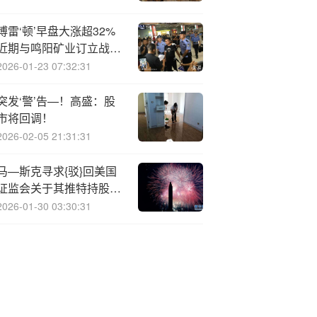
2.2081港元
博雷‘顿’早盘大涨超32%
近期与鸣阳矿业订立战略
合作协议
2026-01-23 07:32:31
突发‘警’告—！高盛：股
市将回调！
2026-02-05 21:31:31
马—斯克寻求{驳}回美国
证监会关于其推特持股披
露的诉讼
2026-01-30 03:30:31