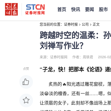
首页
快讯
要闻
股市
您当前的位置：
证券时报
>
公司
>
正文
跨越时空的温柔：孙
刘禅写作业？
来源：证券时报网
作者：周轶君
2026-02
“子龙，快！把那本《论语》递
点赞
炙热的🔥阳光透过雕花窗棂，
淡😁淡的檀香，还有一丝……嗯，
让须眉的女子，此刻却不像战场上