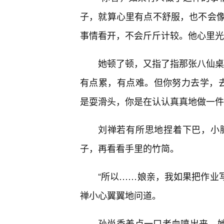
子，就算心里有点不舒服，也不会
事情看开，不会斤斤计较。他心里光明
她顿了顿，又指了指那张八仙桌
有点累，有点难。但你努力去学，去
是耍滑头，你是在认认真真地做一件
刘禅若有所思地捏着下巴，小
子，再看看手里的竹简。
“所以……娘亲，我如果把作业写
禅小心翼翼地问道。
孙尚香差点一口老血喷出来。她