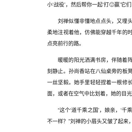
小‘战役’，然后帮你一起‘打🙂赢’它
刘禅似懂非懂地点点头，又埋
柔地注视着他，仿佛能穿越千年的
点亮前行的路。
暖暖的阳光洒满书房，伴随着
刻静止。孙尚香站在八仙桌旁的板
一丝坚毅。她手里轻轻捏着一根修
面，或者在空气中比划着，她的目光
“这个‘道千乘之国’，娘亲，‘
不一样？”刘禅的小眉头又皱了起来