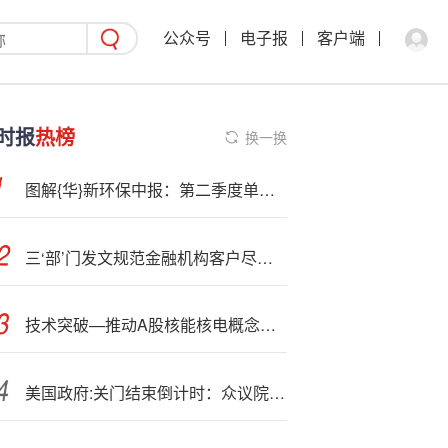
公众号
电子报
客户端
时报
热榜
换一换
图解{华}新环保中报：第二季度单季净利润同比增长22.06%
三‘部’门发文规范金融机构客户尽职调查 平衡好洗钱风险防控和优化金融服务的关系
技术突破—推动A股核能核电概念持续走强
美国政府:关门结束倒计时：众议院周三晚表决临时拨款法案